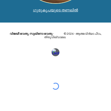
ഗുരുകൃപയുടെ തണലിൽ
വിജയീ ഭവതു, സുഖിനോ ഭവതു
- © 2026 - ആത്മവിദ്യാ പീഠം,
തിരുവില്വാമല.