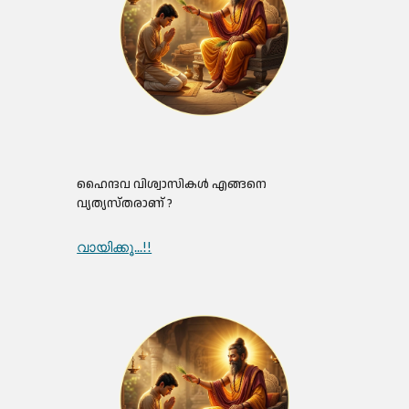
ഹൈന്ദവ വിശ്വാസികൾ എങ്ങനെ
വ്യത്യസ്തരാണ് ?
വായിക്കൂ...!!