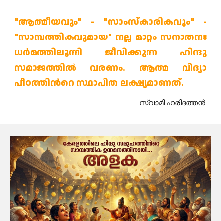
"ആത്മീയവും" - "സാംസ്‌കാരികവും" -
"സാമ്പത്തികവുമായ" നല്ല മാറ്റം സനാതനഃ
ധർമത്തിലൂന്നി ജീവിക്കുന്ന ഹിന്ദു
സമാജത്തിൽ വരണം. ആത്മ വിദ്യാ
പീഠത്തിൻറെ സ്ഥാപിത ലക്ഷ്യമാണത്.
സ്വാമി ഹരിദത്തൻ