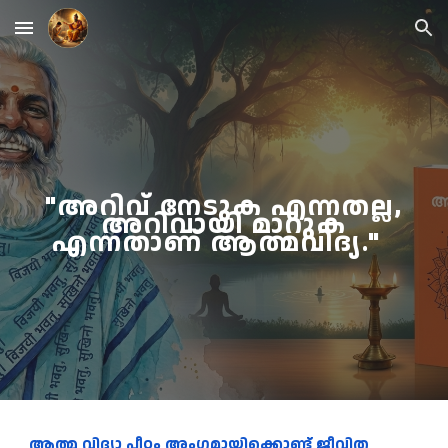
Skip to main content
Skip to navigation
"അറിവ് നേടുക എന്നതല്ല,
അറിവായി മാറുക
എന്നതാണ് ആത്മവിദ്യ."
ആത്മ വിദ്യാ പീഠം അംഗമായിക്കൊണ്ട് ജീവിത