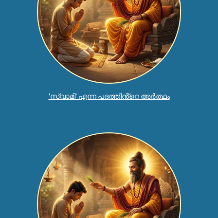
'സ്വാമി' എന്ന പദത്തിൻ്റെ അർത്ഥം