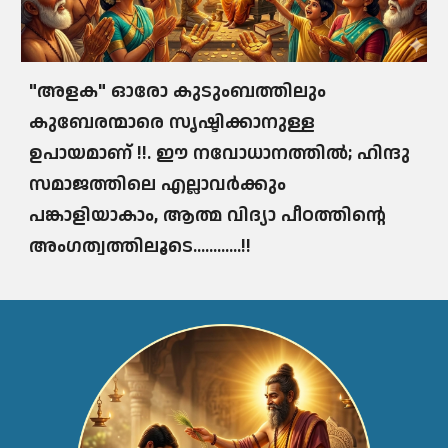
"അളക" ഓരോ കുടുംബത്തിലും
കുബേരന്മാരെ സൃഷ്ടിക്കാനുള്ള
ഉപായമാണ് !!. ഈ നവോധാനത്തിൽ; ഹിന്ദു
സമാജത്തിലെ എല്ലാവർക്കും
പങ്കാളിയാകാം, ആത്മ വിദ്യാ പീഠത്തിൻ്റെ
അംഗത്വത്തിലൂടെ............!!