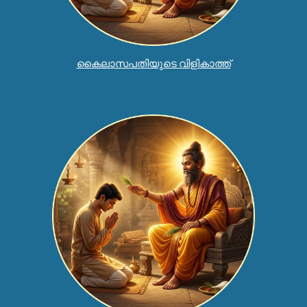
കൈലാസപതിയുടെ വിളികാത്ത്