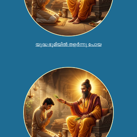
യുദ്ധ ഭൂമിയിൽ തളർന്നു പോയ