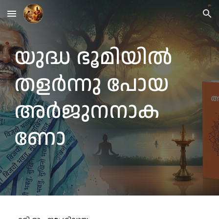
Skip to main content
Skip to navigation
യുദ്ധ ഭൂമിയിൽ
തളർന്നു പോയ
അർജുനനാക
ണോ