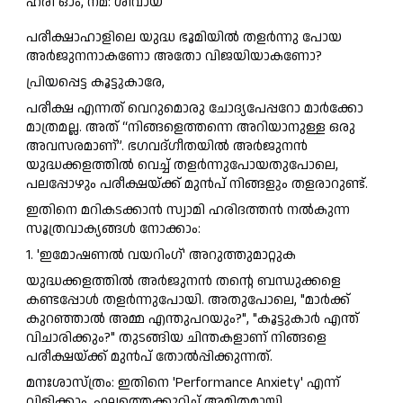
ഹരി ഓം, നമ: ശിവായ
പരീക്ഷാഹാളിലെ യുദ്ധ ഭൂമിയിൽ തളർന്നു പോയ
അർജുനനാകണോ അതോ വിജയിയാകണോ?
പ്രിയപ്പെട്ട കൂട്ടുകാരേ,
പരീക്ഷ എന്നത് വെറുമൊരു ചോദ്യപേപ്പറോ മാർക്കോ
മാത്രമല്ല. അത് “നിങ്ങളെത്തന്നെ അറിയാനുള്ള ഒരു
അവസരമാണ്”. ഭഗവദ്ഗീതയിൽ അർജുനൻ
യുദ്ധക്കളത്തിൽ വെച്ച് തളർന്നുപോയതുപോലെ,
പലപ്പോഴും പരീക്ഷയ്ക്ക് മുൻപ് നിങ്ങളും തളരാറുണ്ട്.
ഇതിനെ മറികടക്കാൻ സ്വാമി ഹരിദത്തൻ നൽകുന്ന
സൂത്രവാക്യങ്ങൾ നോക്കാം:
1. 'ഇമോഷണൽ വയറിംഗ്' അറുത്തുമാറ്റുക
യുദ്ധക്കളത്തിൽ അർജുനൻ തന്റെ ബന്ധുക്കളെ
കണ്ടപ്പോൾ തളർന്നുപോയി. അതുപോലെ, "മാർക്ക്
കുറഞ്ഞാൽ അമ്മ എന്തുപറയും?", "കൂട്ടുകാർ എന്ത്
വിചാരിക്കും?" തുടങ്ങിയ ചിന്തകളാണ് നിങ്ങളെ
പരീക്ഷയ്ക്ക് മുൻപ് തോൽപ്പിക്കുന്നത്.
മനഃശാസ്ത്രം: ഇതിനെ 'Performance Anxiety' എന്ന്
വിളിക്കാം. ഫലത്തെക്കുറിച്ച് അമിതമായി