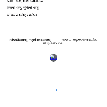
ഹരി ഓം, നമ: ശിവായ
विजयी भवतु, सुखिनो भवतु।
ആത്മ വിദ്യാ പീഠം
വിജയീ ഭവതു, സുഖിനോ ഭവതു
- © 2026 - ആത്മവിദ്യാ പീഠം,
തിരുവില്വാമല.